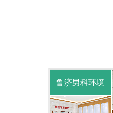
鲁济男科环境