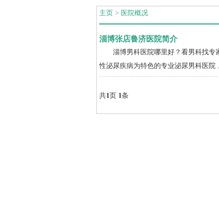
主页
>
医院概况
淄博张店鲁济医院简介
淄博男科医院哪里好？看男科找专家
性泌尿疾病为特色的专业泌尿男科医院，
共
1
页
1
条