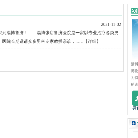
医
2021-11-02
到淄博鲁济！ 淄博张店鲁济医院是一家以专业治疗各类男
医院长期邀请众多男科专家教授亲诊，...…
【详细】
淄博
博
为
的诊
男