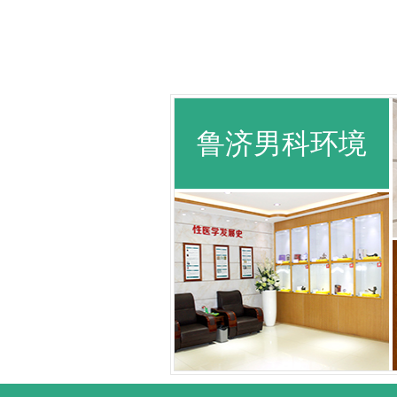
鲁济男科环境