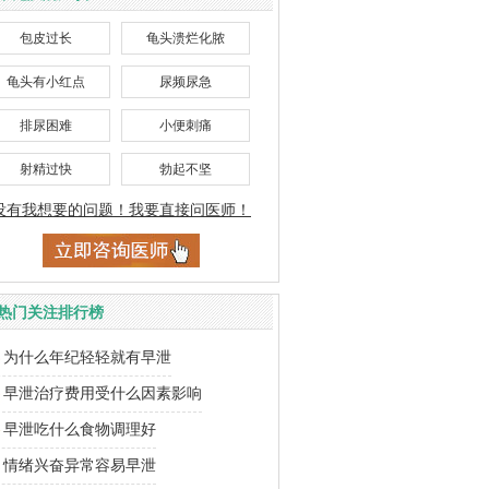
包皮过长
龟头溃烂化脓
龟头有小红点
尿频尿急
排尿困难
小便刺痛
射精过快
勃起不坚
没有我想要的问题！我要直接问医师！
热门关注排行榜
为什么年纪轻轻就有早泄
早泄治疗费用受什么因素影响
早泄吃什么食物调理好
情绪兴奋异常容易早泄