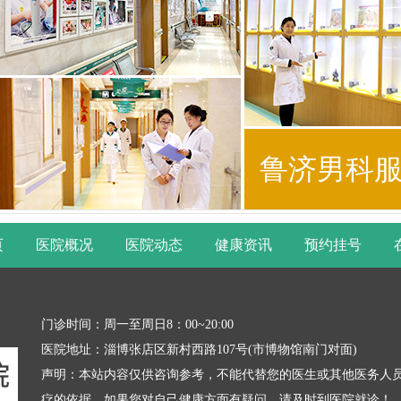
鲁济男科
页
医院概况
医院动态
健康资讯
预约挂号
门诊时间：周一至周日8：00~20:00
医院地址：淄博张店区新村西路107号(市博物馆南门对面)
声明：本站内容仅供咨询参考，不能代替您的医生或其他医务人
疗的依据。如果您对自己健康方面有疑问，请及时到医院就诊！