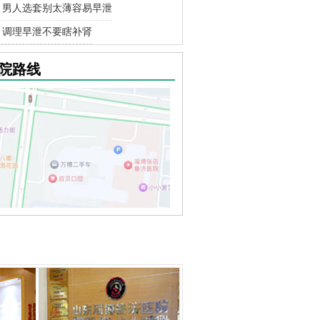
男人选套别太薄容易早泄
调理早泄不要瞎补肾
院路线