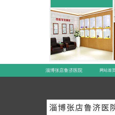
淄博张店鲁济医院
网站首