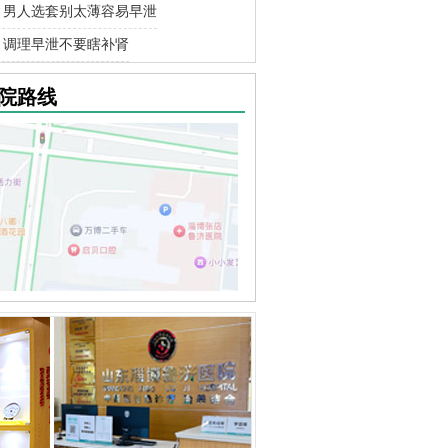
男人选套别太薄容易早泄
调理早泄不要瞎补肾
院路线