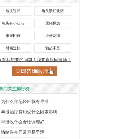
包皮过长
龟头溃烂化脓
龟头有小红点
尿频尿急
排尿困难
小便刺痛
射精过快
勃起不坚
没有我想要的问题！我要直接问医师！
热门关注排行榜
为什么年纪轻轻就有早泄
早泄治疗费用受什么因素影响
早泄吃什么食物调理好
情绪兴奋异常容易早泄