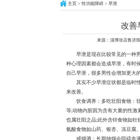
主页
>
性功能障碍
>
早泄
改善
来源：淄博张店鲁济医
早泄是现在比较常见的一种男
种心理因素都会造成早泄，有时
自己早泄，很多男性会增加更大
其实不少早泄症状都是临时性
来改善。
饮食调养：多吃壮阳食物：壮
等;动物内脏因为含有大量的性激
也属壮阳之品;此外含锌食物如牡
氨酸食物如山药、银杏、冻豆腐
戒烟酒：长期抽烟会阻碍血液