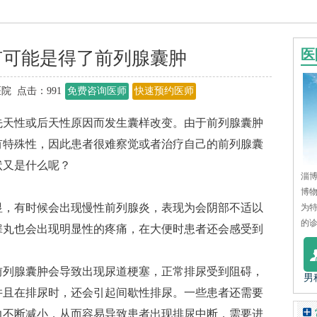
医
有可能是得了前列腺囊肿
院 点击：
991
免费咨询医师
快速预约医师
天性或后天性原因而发生囊样改变。由于前列腺囊肿
有特殊性，因此患者很难察觉或者治疗自己的前列腺囊
状又是什么呢？
淄博
博
，有时候会出现慢性前列腺炎，表现为会阴部不适以
为
的诊
睾丸也会出现明显性的疼痛，在大便时患者还会感受到
；
列腺囊肿会导致出现尿道梗塞，正常排尿受到阻碍，
男
并且在排尿时，还会引起间歇性排尿。一些患者还需要
力不断减小，从而容易导致患者出现排尿中断，需要进