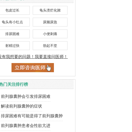
包皮过长
龟头溃烂化脓
龟头有小红点
尿频尿急
排尿困难
小便刺痛
射精过快
勃起不坚
没有我想要的问题！我要直接问医师！
热门关注排行榜
前列腺囊肿会引发排尿困难
解读前列腺囊肿的症状
排尿困难有可能是得了前列腺囊肿
前列腺囊肿患者会性欲亢进