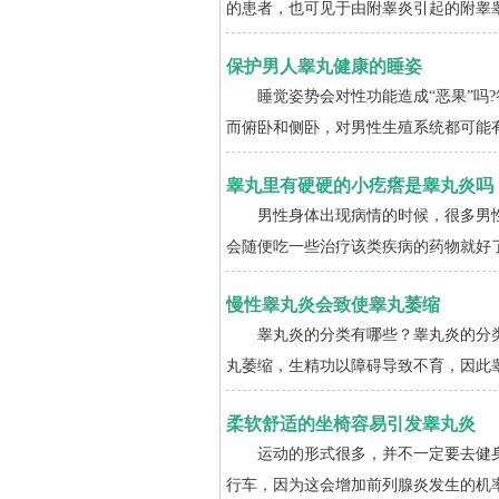
的患者，也可见于由附睾炎引起的附睾睾
保护男人睾丸健康的睡姿
睡觉姿势会对性功能造成“恶果”吗?
而俯卧和侧卧，对男性生殖系统都可能有
睾丸里有硬硬的小疙瘩是睾丸炎吗
男性身体出现病情的时候，很多男性
会随便吃一些治疗该类疾病的药物就好了
慢性睾丸炎会致使睾丸萎缩
睾丸炎的分类有哪些？睾丸炎的分类
丸萎缩，生精功以障碍导致不育，因此睾
柔软舒适的坐椅容易引发睾丸炎
运动的形式很多，并不一定要去健身
行车，因为这会增加前列腺炎发生的机率