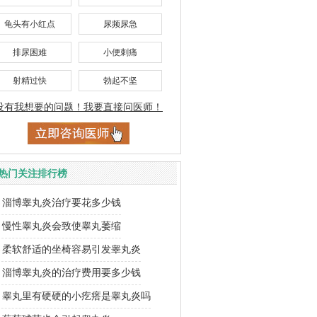
龟头有小红点
尿频尿急
排尿困难
小便刺痛
射精过快
勃起不坚
没有我想要的问题！我要直接问医师！
热门关注排行榜
淄博睾丸炎治疗要花多少钱
慢性睾丸炎会致使睾丸萎缩
柔软舒适的坐椅容易引发睾丸炎
淄博睾丸炎的治疗费用要多少钱
睾丸里有硬硬的小疙瘩是睾丸炎吗