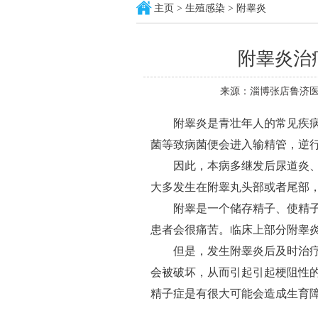
主页
>
生殖感染
>
附睾炎
附睾炎治
来源：淄博张店鲁济医
附睾炎是青壮年人的常见疾病
菌等致病菌便会进入输精管，逆
因此，本病多继发后尿道炎、
大多发生在附睾丸头部或者尾部
附睾是一个储存精子、使精子
患者会很痛苦。临床上部分附睾
但是，发生附睾炎后及时治疗
会被破坏，从而引起引起梗阻性
精子症是有很大可能会造成生育