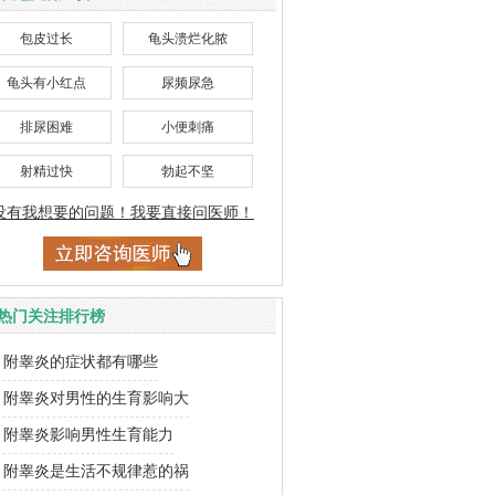
包皮过长
龟头溃烂化脓
龟头有小红点
尿频尿急
排尿困难
小便刺痛
射精过快
勃起不坚
没有我想要的问题！我要直接问医师！
热门关注排行榜
附睾炎的症状都有哪些
附睾炎对男性的生育影响大
附睾炎影响男性生育能力
附睾炎是生活不规律惹的祸