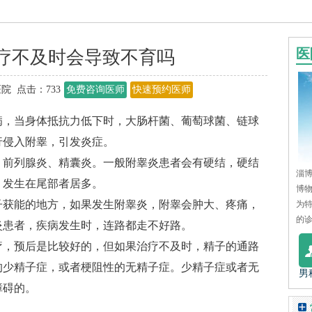
医
疗不及时会导致不育吗
院 点击：
733
免费咨询医师
快速预约医师
，当身体抵抗力低下时，大肠杆菌、葡萄球菌、链球
行侵入附睾，引发炎症。
前列腺炎、精囊炎。一般附睾炎患者会有硬结，硬结
淄博
，发生在尾部者居多。
博
获能的地方，如果发生附睾炎，附睾会肿大、疼痛，
为
的诊
炎患者，疾病发生时，连路都走不好路。
，预后是比较好的，但如果治疗不及时，精子的通路
的少精子症，或者梗阻性的无精子症。少精子症或者无
男
障碍的。