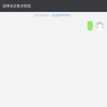
首 页
网站简介
在线咨询
预约挂号
性功能障碍
前列腺疾病
包皮包茎
生殖感染
男性不育
点击咨询
主页
>
男性不育
>
少精症
鱼翅吃多了小心精子数量减少
鱼翅易受汞污染，多吃了含汞高的鱼翅，
易致不育，慎吃为妙。虽然目前还尚未有直接
证据证明这一观点，但是间接证据却非常明