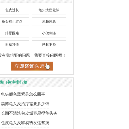
包皮过长
龟头溃烂化脓
龟头有小红点
尿频尿急
排尿困难
小便刺痛
射精过快
勃起不坚
没有我想要的问题！我要直接问医师！
热门关注排行榜
龟头颜色黑紫是怎么回事
淄博龟头炎治疗需要多少钱
长期不清洗包皮垢容易得龟头炎
包皮龟头炎容易诱发这些病