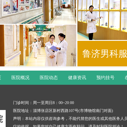
鲁济男科
页
医院概况
医院动态
健康资讯
预约挂号
门诊时间：周一至周日8：00~20:00
医院地址：淄博张店区新村西路107号(市博物馆南门对面)
声明：本站内容仅供咨询参考，不能代替您的医生或其他医务人
疗的依据。如果您对自己健康方面有疑问，请及时到医院就诊！