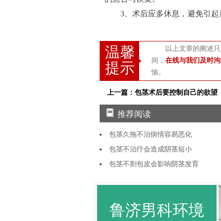
3、术后应多休息，避免引起局
温馨
以上文章的阐述只
间，
在线与我们及时沟
提示
恼。
上一篇：包茎术后要控制自己的欲望
推荐阅读
包茎久拖不治病情容易恶化
包茎不治疗会造成阴茎短小
包茎不割包皮会影响阴茎发育
鲁济男科环境