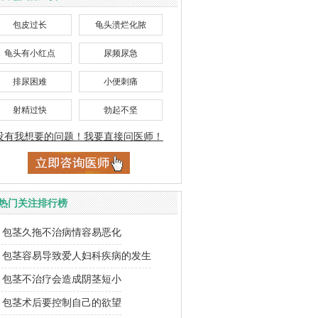
包皮过长
龟头溃烂化脓
龟头有小红点
尿频尿急
排尿困难
小便刺痛
射精过快
勃起不坚
没有我想要的问题！我要直接问医师！
热门关注排行榜
包茎久拖不治病情容易恶化
包茎容易导致爱人妇科疾病的发生
包茎不治疗会造成阴茎短小
包茎术后要控制自己的欲望