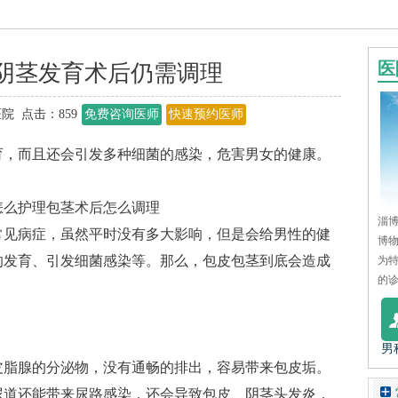
医
阴茎发育术后仍需调理
院 点击：
859
免费咨询医师
快速预约医师
，而且还会引发多种细菌的感染，危害男女的健康。
么护理包茎术后怎么调理
淄博
见病症，虽然平时没有多大影响，但是会给男性的健
博
的发育、引发细菌感染等。那么，包皮包茎到底会造成
为
的诊
男
脂腺的分泌物，没有通畅的排出，容易带来包皮垢。
尿道还能带来尿路感染，还会导致包皮、阴茎头发炎，