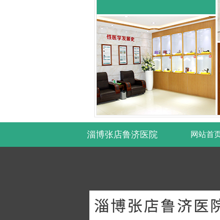
淄博张店鲁济医院
网站首