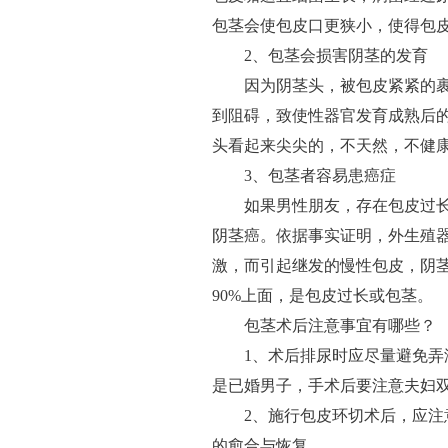
包茎会使包皮口更狭小，使得包
2、包茎会损害阴茎的发育
因为阴茎头，被包皮紧紧的裹
到阻碍，致使性器官发育成熟后
头看起来尖尖的，不天然，不健
3、包茎者容易患癌症
如果男性朋友，存在包皮过长
阴茎癌。依据事实证明，外生殖
激，而引起继发的慢性包皮，阴
90%上面，是包皮过长或包茎。
包茎术后注意事宜有哪些？
1、术后排尿时应尽量避免弄湿
是已婚男子，手术后要注意夫妇
2、施行包皮环切术后，应注意
的愈合与恢复。